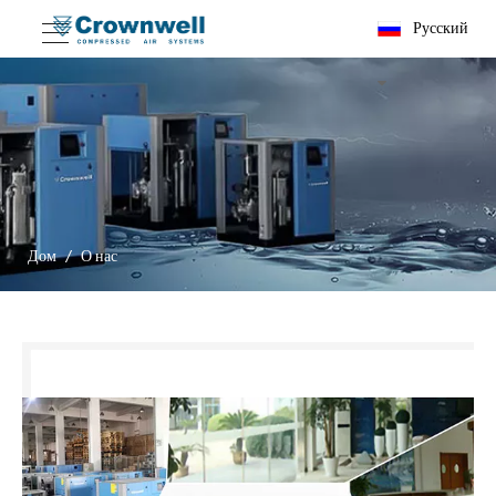
Pусский
Дом
/
О нас