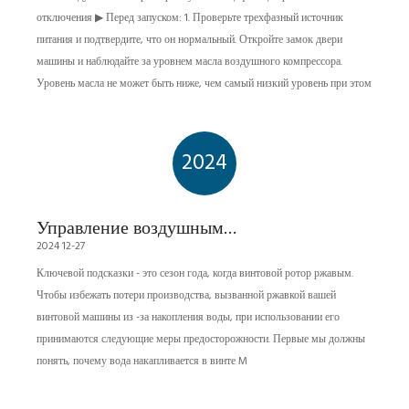
отключения воздушного
отключения ▶ Перед запуском: 1. Проверьте трехфазный источник
компрессора
питания и подтвердите, что он нормальный. Откройте замок двери
машины и наблюдайте за уровнем масла воздушного компрессора.
Уровень масла не может быть ниже, чем самый низкий уровень при этом
2024
Управление воздушным
2024 12-27
компрессором винта
Ключевой подсказки - это сезон года, когда винтовой ротор ржавым.
Чтобы избежать потери производства, вызванной ржавкой вашей
винтовой машины из -за накопления воды, при использовании его
принимаются следующие меры предосторожности. Первые мы должны
понять, почему вода накапливается в винте M