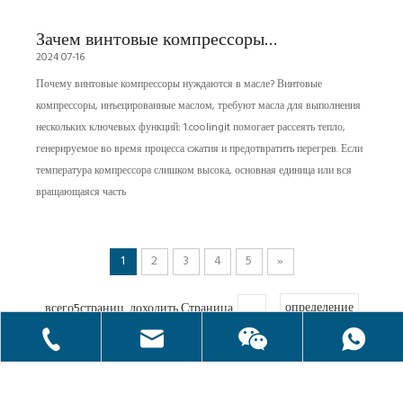
Зачем винтовые компрессоры
2024 07-16
нужно масло?
Почему винтовые компрессоры нуждаются в масле? Винтовые
компрессоры, инъецированные маслом, требуют масла для выполнения
нескольких ключевых функций: 1.coolingit помогает рассеять тепло,
генерируемое во время процесса сжатия и предотвратить перегрев. Если
температура компрессора слишком высока, основная единица или вся
вращающаяся часть
1
2
3
4
5
»
всего5страниц доходить Страница
определение