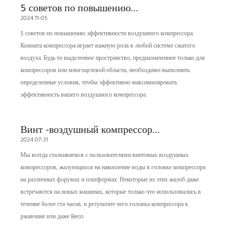
5 советов по повышению
2024 11-05
эффективности воздушного
5 советов по повышению эффективности воздушного компрессора.
компрессора
Комната компрессора играет важную роль в любой системе сжатого
воздуха. Будь то выделенное пространство, предназначенное только для
компрессоров или многоцелевой области, необходимо выполнить
определенные условия, чтобы эффективно максимизировать
эффективность вашего воздушного компрессора.
Винт -воздушный компрессор
2024 07-31
затоплен, а головка машины
Мы всегда сталкиваемся с пользователями винтовых воздушных
ржавета и застряла! Что я должен
компрессоров, жалующихся на накопление воды в головке компрессора
делать?
на различных форумах и платформах. Некоторые из этих жалоб даже
встречаются на новых машинах, которые только что использовались в
течение более ста часов, в результате чего головка компрессора к
ржавчине или даже Beco