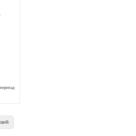
.
 перепад
ющий: