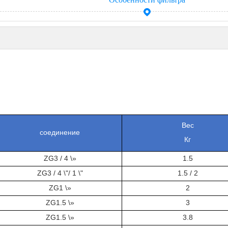
Особенности фильтра
Вес
соединение
Кг
ZG3 / 4 \»
1.5
ZG3 / 4 \"/ 1 \"
1.5 / 2
ZG1 \»
2
ZG1.5 \»
3
ZG1.5 \»
3.8