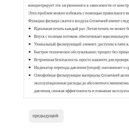
концентрирует эти загрязнения и в зависимости от констр
Этих проблем можно избежать с помощью правильного вы
Функции фильтра сжатого воздуха Crownwell имеют след
Идеальная печать каждый раз: Литая печать не может 
Впуск с полным потоком: обеспечивает максимальную
Уникальный фильтрующий элемент: доступен в пяти к
Быстрое техническое обслуживание: процесс без прико
Встроенная безопасность: просто нажмите для проверк
Индикатор перепада давления (опция): напоминает о с
Олеофобные фильтрующие материалы Crownwell активн
эксплуатационные расходы до абсолютного минимума.
давления, снижая эффективность и повышая эксплуат
предыдущий: