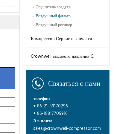
Осушитель воздуха
Воздушный фильтр
Воздушный ресивер
Компрессор Сервис и запчасти
Crownwell высокого давления CWH серии воздушных компрессоров
Связаться с нами
телефон
+ 86-21-59170296
+ 86-18817705916
Эл. почта
sales@crownwell-compressor.com