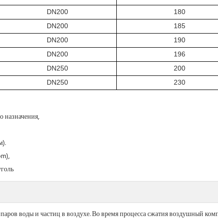
DN200
180
DN200
185
DN200
190
DN200
196
DN250
200
DN250
230
о назначения,
).
pm),
уголь
паров воды и частиц в воздухе. Во время процесса сжатия воздушный ком