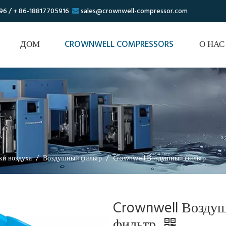
96 / + 86-18817705916
sales@crownwell-compressor.com

ДОМ
CROWNWELL COMPRESSORS
О НАС
ки воздуха
/
Воздушный фильтр
/
Crownwell Воздушный фильтр
Crownwell Возду
фильтр