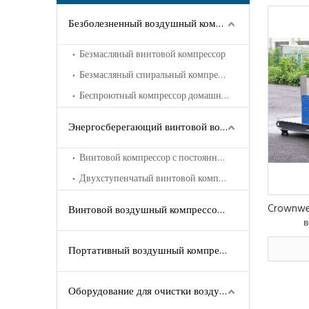
Безболезненный воздушный компрессор
Безмасляный винтовой компрессор
Безмасляный спиральный компрессор
Беспроютный компрессор домашнего животного
Энергосберегающий винтовой воздушный компрессор
Винтовой компрессор с постоянным магнитом VSD
Двухступенчатый винтовой компрессор с постоянным магнитом VSD
Crownwel
Винтовой воздушный компрессор с впрыском масла
в
Портативный воздушный компрессор
Оборудование для очистки воздуха