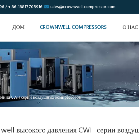
96 / + 86-18817705916
sales@crownwell-compressor.com

ДОМ
CROWNWELL COMPRESSORS
О НАС
вления CWH серии воздушных компрессоров
well высокого давления CWH серии возду