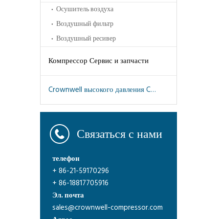
Осушитель воздуха
Воздушный фильтр
Воздушный ресивер
Компрессор Сервис и запчасти
Crownwell высокого давления CWH серии воздушных компрессоров
Связаться с нами
телефон
+ 86-21-59170296
+ 86-18817705916
Эл. почта
sales@crownwell-compressor.com