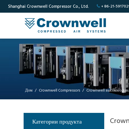
Shanghai Crownwell Compressor Co., Ltd.
+ 86-21-591702

Дом
/
Crownwell Compressors
/
Crownwell высокого да
Crown
Категории продукта